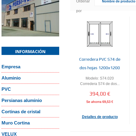
Ordenar
Nombre de producto 
por
Confirm email Address:
*
Captcha
*
¿Recordar contraseña?
¿Recordar usuario
INFORMACIÓN
Corredera PVC S74 de
Empresa
dos hojas 1200x1200
Aluminio
Modelo: S74.020
or
Cancelar
Corredera S74 de dos...
PVC
394,00 €
Persianas aluminio
Se ahorra
69,53 €
Cortinas de cristal
Detalles de producto
Muro Cortina
VELUX