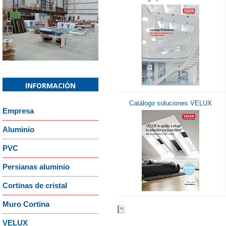
Confirm email Address:
*
Captcha
*
¿Recordar contraseña?
¿Recordar usuario
INFORMACIÓN
Catálogo soluciones VELUX
Empresa
Aluminio
or
Cancelar
PVC
Persianas aluminio
Cortinas de cristal
Muro Cortina
VELUX