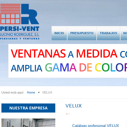
INICIO
PRESUPUESTO
TRABAJOS
N
LOGIN
REGISTER
or
Register
LOG IN
*
Required field
Usuario
Name:
*
Username:
*
Usted está aquí:
Home
VELUX
Contraseña
Password:
*
VELUX
NUESTRA EMPRESA
Confirm Password:
*
Catálogo profesional VELUX
Email Address:
*
Recuérdeme