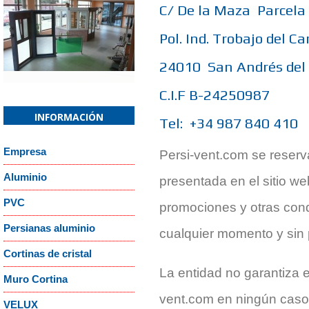
C/ De la Maza Parcela
Confirm email Address:
*
Pol. Ind. Trobajo del C
Captcha
*
24010 San Andrés de
¿Recordar contraseña?
¿Recordar usuario
C.I.F B-24250987
INFORMACIÓN
Tel: +34 987 840 410
Empresa
Persi-vent.com se reserva
Aluminio
presentada en el sitio we
or
Cancelar
PVC
promociones y otras cond
Persianas aluminio
cualquier momento y sin 
Cortinas de cristal
La entidad no garantiza e
Muro Cortina
vent.com en ningún caso
VELUX