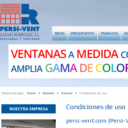
INICIO
PRESUPUESTO
TRABAJOS
N
LOGIN
REGISTER
or
Register
LOG IN
*
Required field
Usuario
Name:
*
Username:
*
Usted está aquí:
Home
Aluminio
General
Condiciones de uso
Contraseña
Password:
*
Condiciones de uso
NUESTRA EMPRESA
Confirm Password:
*
persi-vent.com (Persi-V
Email Address:
*
Recuérdeme