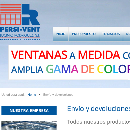
INICIO
PRESUPUESTO
TRABAJOS
N
LOGIN
REGISTER
or
Register
LOG IN
*
Required field
Usuario
Name:
*
Username:
*
Usted está aquí:
Home
Envío y devoluciones
Contraseña
Password:
*
Envío y devolucione
NUESTRA EMPRESA
Confirm Password:
*
Todos nuestros productos 
Email Address:
*
Recuérdeme