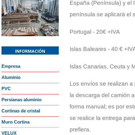
España (Península) y el 
Confirm email Address:
*
península se aplicará el 
Captcha
*
¿Recordar contraseña?
¿Recordar usuario
Portugal - 20€ +IVA
Islas Baleares - 40 € +IV
INFORMACIÓN
Islas Canarias, Ceuta y M
Empresa
Aluminio
or
Cancelar
Los envíos se realizan a p
PVC
la descarga del camión a
Persianas aluminio
forma manual; es por es
Cortinas de cristal
se realice la entrega pa
Muro Cortina
prefiera.
VELUX