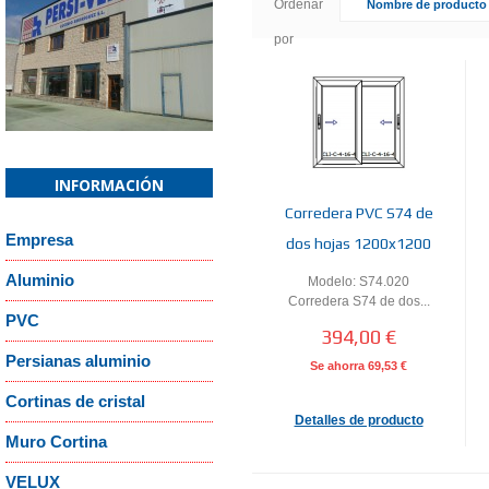
Ordenar
Nombre de producto 
por
Confirm email Address:
*
Captcha
*
¿Recordar contraseña?
¿Recordar usuario
INFORMACIÓN
Corredera PVC S74 de
Empresa
dos hojas 1200x1200
Aluminio
Modelo: S74.020
or
Cancelar
Corredera S74 de dos...
PVC
394,00 €
Persianas aluminio
Se ahorra
69,53 €
Cortinas de cristal
Detalles de producto
Muro Cortina
VELUX