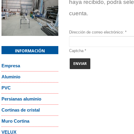
haya recibido, podrá sel
Confirm email Address:
*
cuenta.
Captcha
*
¿Recordar contraseña?
¿Recordar usuario
Dirección de correo electrónico:
*
INFORMACIÓN
Captcha
*
ENVIAR
Empresa
Aluminio
PVC
Persianas aluminio
Cortinas de cristal
Muro Cortina
VELUX