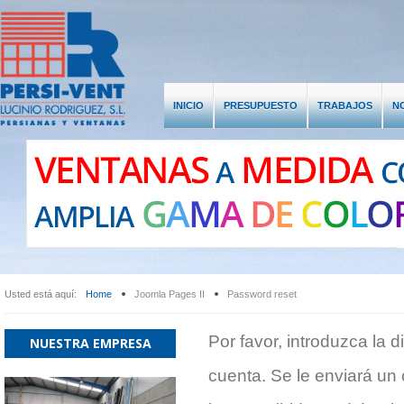
INICIO
PRESUPUESTO
TRABAJOS
N
LOGIN
REGISTER
or
Register
LOG IN
*
Required field
Usuario
Name:
*
Username:
*
Usted está aquí:
Home
Joomla Pages II
Password reset
Contraseña
Password:
*
Por favor, introduzca la 
NUESTRA EMPRESA
Confirm Password:
*
cuenta. Se le enviará un 
Email Address:
*
Recuérdeme