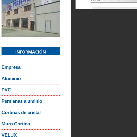
Confirm email Address:
*
Captcha
*
¿Recordar contraseña?
¿Recordar usuario
INFORMACIÓN
Empresa
Aluminio
or
Cancelar
PVC
Persianas aluminio
Cortinas de cristal
Muro Cortina
VELUX